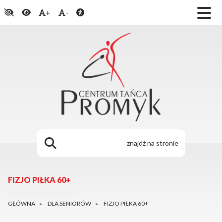
+
-
FIZJO PIŁKA 60+
GŁÓWNA
DLA SENIORÓW
FIZJO PIŁKA 60+