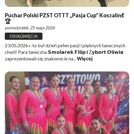
Puchar Polski PZST OTTT „Pasja Cup” Koszalin💃
🏆
poniedziałek, 25 maja 2026
OSIĄGNIĘCIA
23.05.2026 r. to był dzień pełen pasji i pięknych tanecznych
chwil! Para taneczna 𝗦𝗺𝗼𝗹𝗮𝗿𝗲𝗸 𝗙𝗶𝗹𝗶𝗽 𝗶 Ż𝘆𝗯𝗼𝗿𝘁 𝗢𝗹𝗶𝘄𝗶𝗮
zaprezentowali się znakomicie na...
Więcej