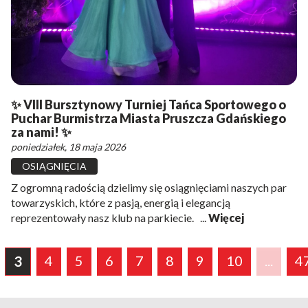
✨ VIII Bursztynowy Turniej Tańca Sportowego o
Puchar Burmistrza Miasta Pruszcza Gdańskiego
za nami! ✨
poniedziałek, 18 maja 2026
OSIĄGNIĘCIA
Z ogromną radością dzielimy się osiągnięciami naszych par
towarzyskich, które z pasją, energią i elegancją
reprezentowały nasz klub na parkiecie. ...
Więcej
4
5
6
7
8
9
10
...
4
3