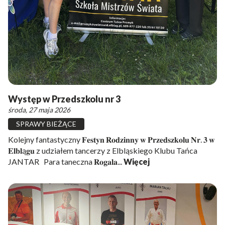
Występ w Przedszkolu nr 3
środa, 27 maja 2026
SPRAWY BIEŻĄCE
Kolejny fantastyczny 𝐅𝐞𝐬𝐭𝐲𝐧 𝐑𝐨𝐝𝐳𝐢𝐧𝐧𝐲 𝐰 𝐏𝐫𝐳𝐞𝐝𝐬𝐳𝐤𝐨𝐥𝐮 𝐍𝐫. 𝟑 𝐰
𝐄𝐥𝐛𝐥ą𝐠𝐮 z udziałem tancerzy z Elbląskiego Klubu Tańca
JANTAR Para taneczna 𝐑𝐨𝐠𝐚𝐥𝐚...
Więcej