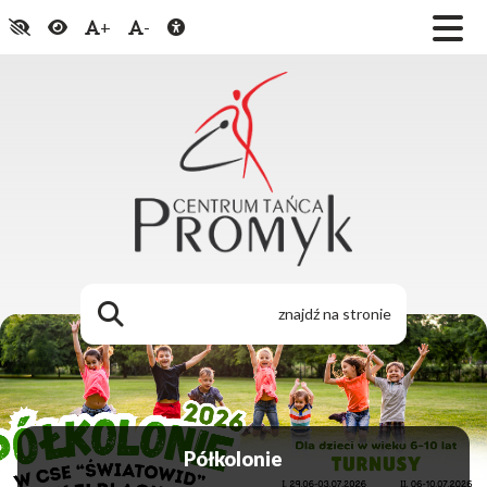
+
-
Konfrontacje