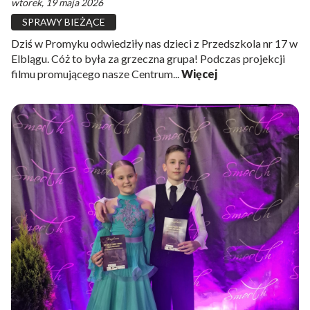
wtorek, 19 maja 2026
SPRAWY BIEŻĄCE
Dziś w Promyku odwiedziły nas dzieci z Przedszkola nr 17 w
Elblągu. Cóż to była za grzeczna grupa! Podczas projekcji
filmu promującego nasze Centrum...
Więcej