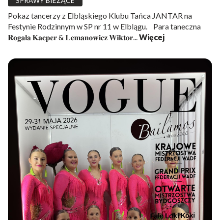
SPRAWY BIEŻĄCE
Pokaz tancerzy z Elbląskiego Klubu Tańca JANTAR na
Festynie Rodzinnym w SP nr 11 w Elblągu. Para taneczna
𝐑𝐨𝐠𝐚𝐥𝐚 𝐊𝐚𝐜𝐩𝐞𝐫 & 𝐋𝐞𝐦𝐚𝐧𝐨𝐰𝐢𝐜𝐳 𝐖𝐢𝐤𝐭𝐨𝐫...
Więcej