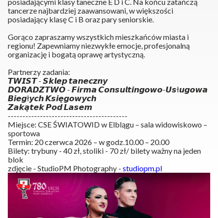
posiadającymi klasy taneczne E D i C. Na końcu zatańczą
tancerze najbardziej zaawansowani, w większości
posiadający klasę C i B oraz pary seniorskie.
Gorąco zapraszamy wszystkich mieszkańców miasta i
regionu! Zapewniamy niezwykłe emocje, profesjonalną
organizację i bogatą oprawę artystyczną.
Partnerzy zadania:
𝙏𝙒𝙄𝙎𝙏 - 𝙎𝙠𝙡𝙚𝙥 𝙩𝙖𝙣𝙚𝙘𝙯𝙣𝙮
𝘿𝙊𝙍𝘼𝘿𝙕𝙏𝙒𝙊 - 𝙁𝙞𝙧𝙢𝙖 𝘾𝙤𝙣𝙨𝙪𝙡𝙩𝙞𝙣𝙜𝙤𝙬𝙤-𝙐𝙨ł𝙪𝙜𝙤𝙬𝙖
𝘽𝙞𝙚𝙜ł𝙮𝙘𝙝 𝙆𝙨𝙞𝙚̨𝙜𝙤𝙬𝙮𝙘𝙝
𝙕𝙖𝙠𝙖̨𝙩𝙚𝙠 𝙋𝙤𝙙 𝙇𝙖𝙨𝙚𝙢
-----------------------------------------
Miejsce: CSE ŚWIATOWID w Elblągu – sala widowiskowo –
sportowa
Termin: 20 czerwca 2026 – w godz.10.00 – 20.00
Bilety: trybuny - 40 zł, stoliki - 70 zł/ bilety ważny na jeden
blok
zdjęcie - StudioPM Photography -
studiopm.pl