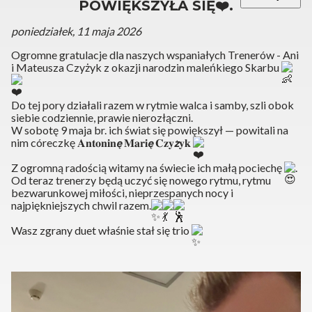
POWIĘKSZYŁA SIĘ❤️.
poniedziałek, 11 maja 2026
Ogromne gratulacje dla naszych wspaniałych Trenerów - Ani
i Mateusza Czyżyk z okazji narodzin maleńkiego Skarbu
Do tej pory działali razem w rytmie walca i samby, szli obok
siebie codziennie, prawie nierozłączni.
W sobotę 9 maja br. ich świat się powiększył — powitali na
nim córeczkę 𝐀𝐧𝐭𝐨𝐧𝐢𝐧𝙚̨ 𝐌𝐚𝐫𝐢𝙚̨ 𝐂𝐳𝐲𝙯̇𝐲𝐤
Z ogromną radością witamy na świecie ich małą pociechę
.
Od teraz trenerzy będą uczyć się nowego rytmu, rytmu
bezwarunkowej miłości, nieprzespanych nocy i
najpiękniejszych chwil razem.
Wasz zgrany duet właśnie stał się trio