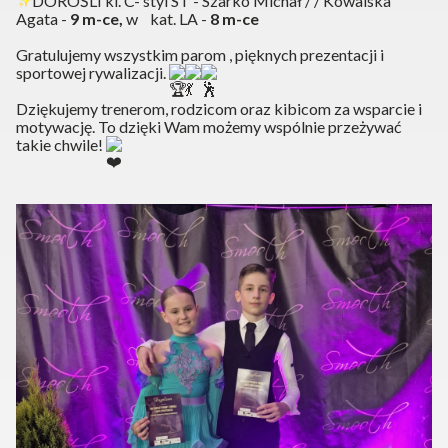
DOROŚLI kl. C- styl ST - Szarko Michał / / Kowalska
Agata -
9 m-ce,
w kat. LA -
8 m-ce
Gratulujemy wszystkim parom , pięknych prezentacji i
sportowej rywalizacji.
Dziękujemy trenerom, rodzicom oraz kibicom za wsparcie i
motywację. To dzięki Wam możemy wspólnie przeżywać
takie chwile!