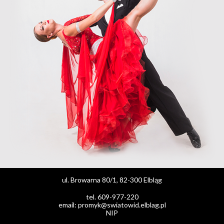
ul. Browarna 80/1, 82-300 Elbląg
tel. 609-977-220
email: promyk@swiatowid.elblag.pl
NIP