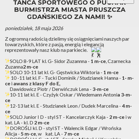
TAŃCA SPORTOWEGO O PUCHAR
BURMISTRZA MIASTA PRUSZCZA
GDAŃSKIEGO ZA NAMI! ✨
poniedziałek, 18 maja 2026
Z ogromną radością dzielimy się osiągnięciami naszych par
towarzyskich, które z pasją, energią i elegancją
reprezentowały nasz klub na parkiecie.
SOLO 8-9 LAT kl. G- Sidor Zuzannna -
1 m-ce
, Czarnecka
Zuzanna
2 m-ce
SOLO 10-11 lat kl. G- Gęstwicka Wiktoria -
1 m-ce
10 -11 lat kl. F - Tucki Dominik / Studzianek Hanna -
1- m-
ce
i
awans z klasy F do E,
Dawidowicz Piotr / Derwińczuk Lena -
3-m-ce
10-11 lat kl. E - Czyżyk Oskar / Wiedemann Antoni
a 3-m-
ce
12-13 lat kl. E - Studzianek Leon / Dudek Marcelina -
4 m-
ce
SOLO Junior I D - styl ST - Kancelarczyk Kaja -
2 m-ce
i w
kat. LA - kl. D
2 m-ce
DOROŚLI kl. D - styl ST - Walencik Edgar / Wrońska
Alicja -
5 m-ce
, w kat. LA -
7 m-ce